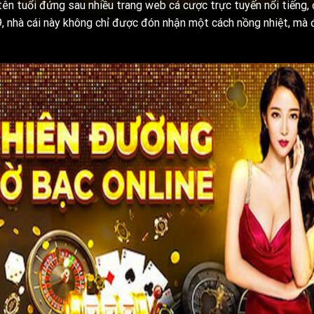
 tên tuổi đứng sau nhiều trang web cá cược trực tuyến nổi tiế
9, nhà cái này không chỉ được đón nhận một cách nồng nhiệt, mà 