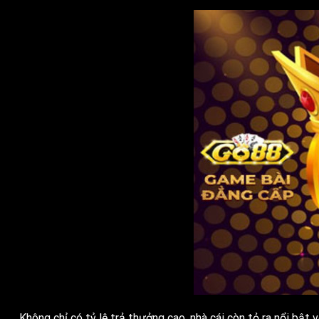
Không chỉ có tỷ lệ trả thưởng cao, nhà cái còn tỏ ra nổi bật