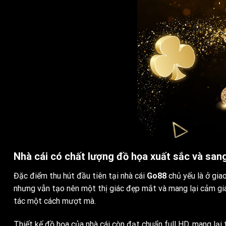
Nhà cái có chất lượng đồ họa xuất sắc và san
Đặc điểm thu hút đầu tiên tại nhà cái
Go88
chủ yếu là ở gia
nhưng vẫn tạo nên một thị giác đẹp mắt và mang lại cảm giá
tác một cách mượt mà.
Thiết kế đồ họa của nhà cái còn đạt chuẩn full HD, mang lạ