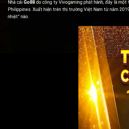
Nhà cái
Go88
do công ty Vivogaming phát hành, đây là một
Philippines. Xuất hiện trên thị trường Việt Nam từ năm 201
nhiệt” nào.