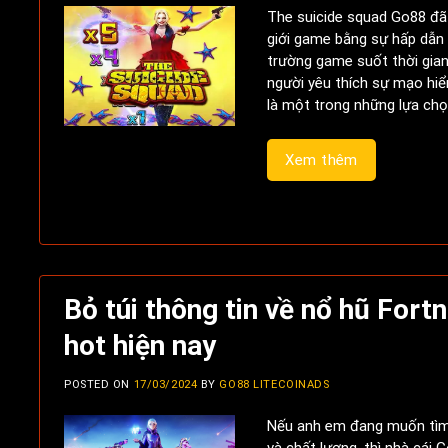
The suicide squad Go88 đã 
giới game bằng sự hấp dẫn 
trường game suốt thời gian
người yêu thích sự mạo hiểm
là một trong những lựa ch
Xem thêm
Bỏ túi thông tin về nổ hũ Fort
hot hiện nay
POSTED ON
17/03/2024
BY
GO88 LITECOINADS
Nếu anh em đang muốn tìm 
và chất lượng, thì nhà cái 