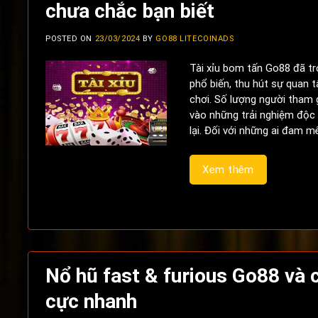
chưa chắc bạn biết
POSTED ON
23/03/2024
BY
GO88 LITECOINADS
Tài xỉu bom tấn Go88 đã t
phổ biến, thu hút sự quan
chơi. Số lượng người tham 
vào những trải nghiệm độc
lại. Đối với những ai đam 
Xem thêm
Nổ hũ fast & furious Go88 và 
cực nhanh