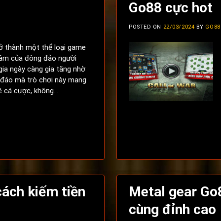
Go88 cực hot
POSTED ON
22/03/2024
BY
GO88
rở thành một thể loại game
 tâm của đông đảo người
gia ngày càng gia tăng nhờ
 đáo mà trò chơi này mang
mê cá cược, không…
cách kiếm tiền
Metal gear Go
cùng đỉnh cao