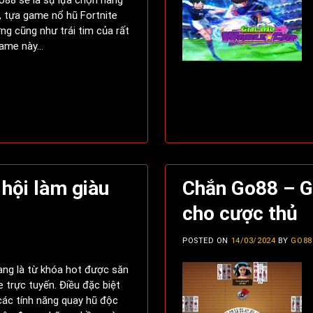
, tựa game nổ hũ Fortnite
ng cũng như trái tim của rất
game này…
hội làm giàu
Chắn Go88 – Ga
cho cược thủ
POSTED ON
14/03/2024
BY
GO88
ang là từ khóa hot được săn
 trực tuyến. Điều đặc biệt
 các tính năng quay hũ độc