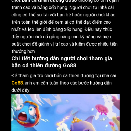
chơi.
Bắn cá thiên đường Go88
thường có tính cạnh
tranh cao và bảng xếp hạng. Người chơi tại nhà cái
cũng có thể so tài với bạn bè hoặc người chơi khác
trên toàn thế giới để xem ai có thể đạt điểm cao
nhất và leo lên đỉnh bảng xếp hạng. Điều này thúc
đẩy người chơi cố gắng nâng cao kỹ năng và hiệu
suất chơi để giành vị trí cao và kiếm được nhiều tiền
thưởng hơn.
Chi tiết hướng dẫn người chơi tham gia
bắn cá thiên đường Go88
Để tham gia trò chơi bắn cá thiên đường tại nhà cái
Go88
, anh em cần tuân theo các bước hướng dẫn
dưới đây: