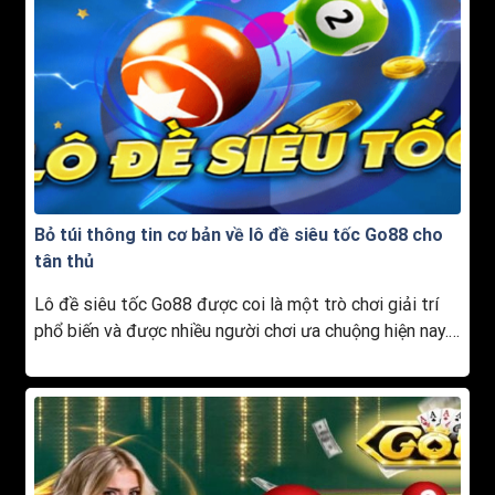
Bỏ túi thông tin cơ bản về lô đề siêu tốc Go88 cho
tân thủ
Lô đề siêu tốc Go88 được coi là một trò chơi giải trí
phổ biến và được nhiều người chơi ưa chuộng hiện nay.
Với cách chơi khá đơn giản, đây là một hình thức xổ số
nhanh chóng mà không yêu cầu chờ đợi kết quả như xổ
số 3 miền. Trong bài viết…