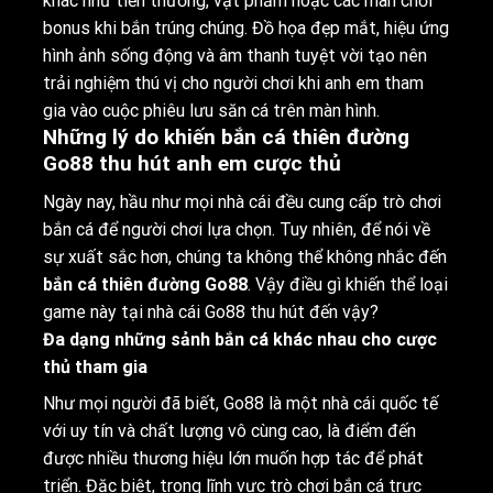
khác như tiền thưởng, vật phẩm hoặc các màn chơi
bonus khi bắn trúng chúng. Đồ họa đẹp mắt, hiệu ứng
hình ảnh sống động và âm thanh tuyệt vời tạo nên
trải nghiệm thú vị cho người chơi khi anh em tham
gia vào cuộc phiêu lưu săn cá trên màn hình.
Những lý do khiến bắn cá thiên đường
Go88 thu hút anh em cược thủ
Ngày nay, hầu như mọi nhà cái đều cung cấp trò chơi
bắn cá để người chơi lựa chọn. Tuy nhiên, để nói về
sự xuất sắc hơn, chúng ta không thể không nhắc đến
bắn cá thiên đường Go88
. Vậy điều gì khiến thể loại
game này tại nhà cái Go88 thu hút đến vậy?
Đa dạng những sảnh bắn cá khác nhau cho cược
thủ tham gia
Như mọi người đã biết, Go88 là một nhà cái quốc tế
với uy tín và chất lượng vô cùng cao, là điểm đến
được nhiều thương hiệu lớn muốn hợp tác để phát
triển. Đặc biệt, trong lĩnh vực trò chơi bắn cá trực