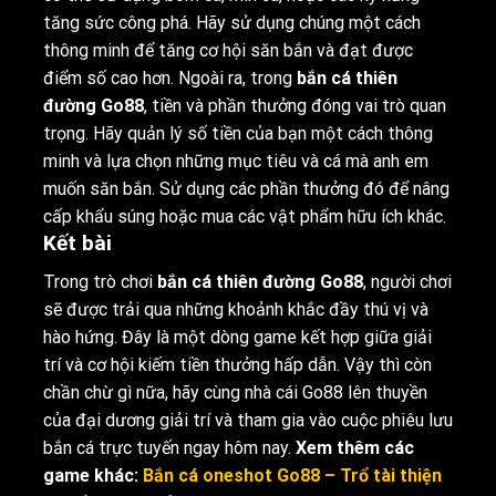
tăng sức công phá. Hãy sử dụng chúng một cách
thông minh để tăng cơ hội săn bắn và đạt được
điểm số cao hơn.
Ngoài ra, trong
bắn cá thiên
đường Go88
, tiền và phần thưởng đóng vai trò quan
trọng. Hãy quản lý số tiền của bạn một cách thông
minh và lựa chọn những mục tiêu và cá mà anh em
muốn săn bắn. Sử dụng các phần thưởng đó để nâng
cấp khẩu súng hoặc mua các vật phẩm hữu ích khác.
Kết bài
Trong trò chơi
bắn cá thiên đường Go88
, người chơi
sẽ được trải qua những khoảnh khắc đầy thú vị và
hào hứng. Đây là một dòng game kết hợp giữa giải
trí và cơ hội kiếm tiền thưởng hấp dẫn. Vậy thì còn
chần chừ gì nữa, hãy cùng nhà cái Go88 lên thuyền
của đại dương giải trí và tham gia vào cuộc phiêu lưu
bắn cá trực tuyến ngay hôm nay.
Xem thêm các
game khác:
Bắn cá oneshot Go88 – Trổ tài thiện