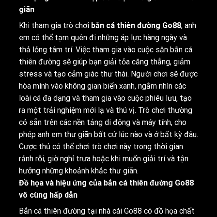
giãn
Khi tham gia trò chơi
bắn cá thiên đường Go88
, anh
em có thể tạm quên đi những áp lực hàng ngày và
thả lỏng tâm trí. Việc tham gia vào cuộc săn bắn cá
thiên đường sẽ giúp bạn giải tỏa căng thẳng, giảm
stress và tạo cảm giác thư thái. Người chơi sẽ được
hòa mình vào không gian biển xanh, ngắm nhìn các
loài cá đa dạng và tham gia vào cuộc phiêu lưu, tạo
ra một trải nghiệm mới lạ và thú vị.
Trò chơi thường
có sẵn trên các nền tảng di động và máy tính, cho
phép anh em thư giãn bất cứ lúc nào và ở bất kỳ đâu.
Cược thủ có thể chơi trò chơi này trong thời gian
rảnh rỗi, giờ nghỉ trưa hoặc khi muốn giải trí và tận
hưởng những khoảnh khắc thư giãn.
Đồ họa và hiệu ứng của bắn cá thiên đường Go88
vô cùng hấp dẫn
Bắn cá thiên đường tại nhà cái Go88 có đồ họa chất