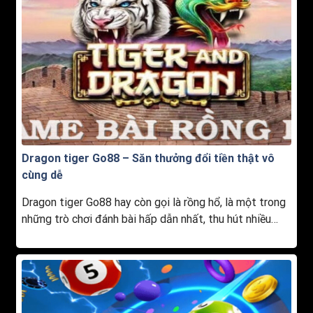
Dragon tiger Go88 – Săn thưởng đổi tiền thật vô
cùng dễ
Dragon tiger Go88 hay còn gọi là rồng hổ, là một trong
những trò chơi đánh bài hấp dẫn nhất, thu hút nhiều
người chơi nhờ cách chơi đơn giản và tỷ lệ thắng cao.
Đặc biệt, trò chơi này còn được phổ biến rộng rãi trong
các sòng bài và casino trực tuyến hiện…