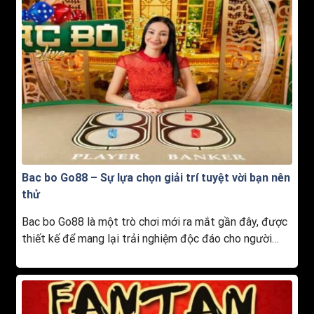
Bac bo Go88 – Sự lựa chọn giải trí tuyệt vời bạn nên
thử
Bac bo Go88 là một trò chơi mới ra mắt gần đây, được
thiết kế để mang lại trải nghiệm độc đáo cho người
chơi. Để đạt được mục tiêu này, nhiều nền tảng game
đã tích hợp trò chơi này vào phần cá cược trên hệ
thống của họ, trong số đó không thể…