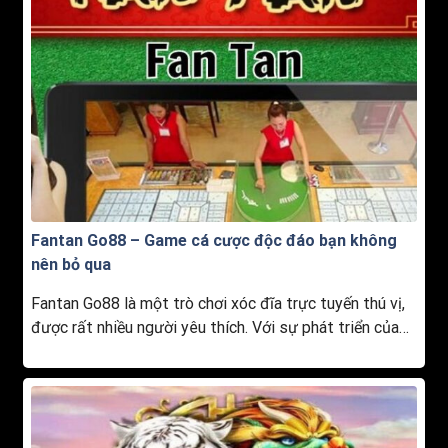
Fantan Go88 – Game cá cược độc đáo bạn không
nên bỏ qua
Fantan Go88 là một trò chơi xóc đĩa trực tuyến thú vị,
được rất nhiều người yêu thích. Với sự phát triển của
công nghệ, trò chơi này đã được chuyển đổi thành
phiên bản trực tuyến, thu hút đông đảo người chơi.
Trong bài viết dưới đây, nhà cái Go88 sẽ giới thiệu về…