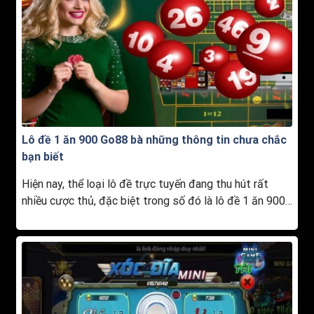
Lô đề 1 ăn 900 Go88 bà những thông tin chưa chắc
bạn biết
Hiện nay, thể loại lô đề trực tuyến đang thu hút rất
nhiều cược thủ, đặc biệt trong số đó là lô đề 1 ăn 900
Go88. Từ khi xuất hiện, thị trường game tại nhà cái
Go88 đã trở nên sôi động hơn bao giờ hết nhờ tính hấp
dẫn và cơ hội trúng…