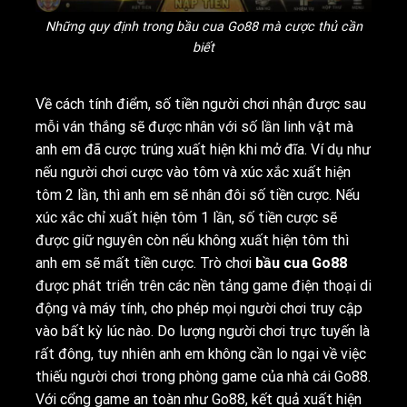
Những quy định trong bầu cua Go88 mà cược thủ cần
biết
Về cách tính điểm, số tiền người chơi nhận được sau
mỗi ván thắng sẽ được nhân với số lần linh vật mà
anh em đã cược trúng xuất hiện khi mở đĩa. Ví dụ như
nếu người chơi cược vào tôm và xúc xắc xuất hiện
tôm 2 lần, thì anh em sẽ nhân đôi số tiền cược. Nếu
xúc xắc chỉ xuất hiện tôm 1 lần, số tiền cược sẽ
được giữ nguyên còn nếu không xuất hiện tôm thì
anh em sẽ mất tiền cược.
Trò chơi
bầu cua Go88
được phát triển trên các nền tảng game điện thoại di
động và máy tính, cho phép mọi người chơi truy cập
vào bất kỳ lúc nào. Do lượng người chơi trực tuyến là
rất đông, tuy nhiên anh em không cần lo ngại về việc
thiếu người chơi trong phòng game của nhà cái Go88.
Với cổng game an toàn như Go88, kết quả xuất hiện