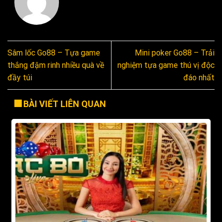
Sâm lốc Go88 – Tựa game
Mini poker Go88 – Trải
thắng đậm rinh nhiều quà về
nghiệm tựa game thú vị độc
đầy túi
đáo nhất
BÀI VIẾT LIÊN QUAN