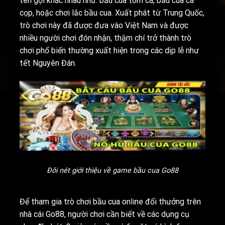
tên gọi khác nhau như: bầu cua tôm cá, bầu cua cá
cọp, hoặc chơi lắc bầu cua. Xuất phát từ Trung Quốc,
trò chơi này đã được đưa vào Việt Nam và được
nhiều người chơi đón nhận, thậm chí trở thành trò
chơi phổ biến thường xuất hiện trong các dịp lễ như
tết Nguyên Đán.
Đôi nét giới thiệu về game bầu cua Go88
Để tham gia trò chơi bầu cua online đổi thưởng trên
nhà cái Go88, người chơi cần biết về các dụng cụ