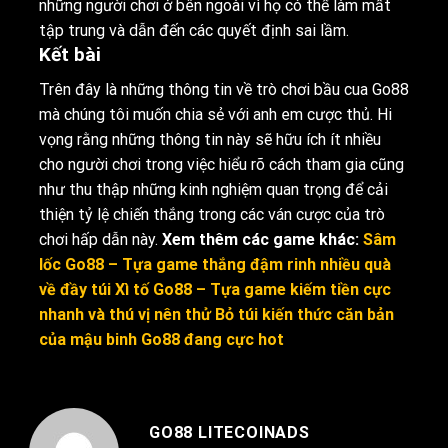
những người chơi ở bên ngoài vì họ có thể làm mất
tập trung và dẫn đến các quyết định sai lầm.
Kết bài
Trên đây là những thông tin về trò chơi bầu cua Go88
mà chúng tôi muốn chia sẻ với anh em cược thủ. Hi
vọng rằng những thông tin này sẽ hữu ích ít nhiều
cho người chơi trong việc hiểu rõ cách tham gia cũng
như thu thập những kinh nghiệm quan trọng để cải
thiện tỷ lệ chiến thắng trong các ván cược của trò
chơi hấp dẫn này.
Xem thêm các game khác:
Sâm
lốc Go88 – Tựa game thắng đậm rinh nhiều quà
về đầy túi
Xì tố Go88 – Tựa game kiếm tiền cực
nhanh và thú vị nên thử
Bỏ túi kiến thức căn bản
của mậu binh Go88 đang cực hot
GO88 LITECOINADS