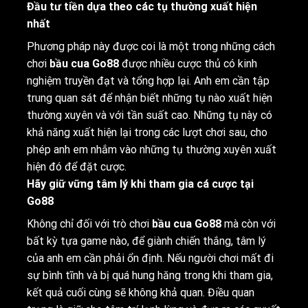
Đầu tư tiền dựa theo các tụ thường xuất hiện
nhất
Phương pháp này được coi là một trong những cách
chơi
bầu cua Go88
được nhiều cược thủ có kinh
nghiệm truyền đạt và tổng hợp lại. Anh em cần tập
trung quan sát để nhận biết những tụ nào xuất hiện
thường xuyên và với tần suất cao. Những tụ này có
khả năng xuất hiện lại trong các lượt chơi sau, cho
phép anh em nhắm vào những tụ thường xuyên xuất
hiện đó để đặt cược.
Hãy giữ vững tâm lý khi tham gia cá cược tại
Go88
Không chỉ đối với trò chơi
bầu cua Go88
mà còn với
bất kỳ tựa game nào, để giành chiến thắng, tâm lý
của anh em cần phải ổn định. Nếu người chơi mất đi
sự bình tĩnh và bị quá hung hăng trong khi tham gia,
kết quả cuối cùng sẽ không khả quan. Điều quan