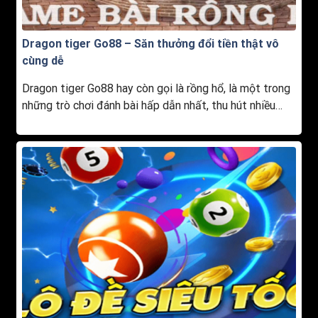
Dragon tiger Go88 – Săn thưởng đổi tiền thật vô
cùng dễ
Dragon tiger Go88 hay còn gọi là rồng hổ, là một trong
những trò chơi đánh bài hấp dẫn nhất, thu hút nhiều
người chơi nhờ cách chơi đơn giản và tỷ lệ thắng cao.
Đặc biệt, trò chơi này còn được phổ biến rộng rãi trong
các sòng bài và casino trực tuyến hiện…