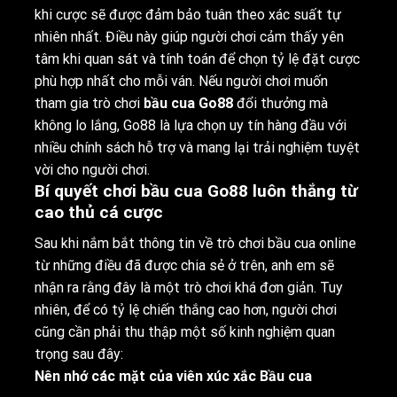
khi cược sẽ được đảm bảo tuân theo xác suất tự
nhiên nhất. Điều này giúp người chơi cảm thấy yên
tâm khi quan sát và tính toán để chọn tỷ lệ đặt cược
phù hợp nhất cho mỗi ván. Nếu người chơi muốn
tham gia trò chơi
bầu cua Go88
đổi thưởng mà
không lo lắng, Go88 là lựa chọn uy tín hàng đầu với
nhiều chính sách hỗ trợ và mang lại trải nghiệm tuyệt
vời cho người chơi.
Bí quyết chơi bầu cua Go88 luôn thắng từ
cao thủ cá cược
Sau khi nắm bắt thông tin về trò chơi bầu cua online
từ những điều đã được chia sẻ ở trên, anh em sẽ
nhận ra rằng đây là một trò chơi khá đơn giản. Tuy
nhiên, để có tỷ lệ chiến thắng cao hơn, người chơi
cũng cần phải thu thập một số kinh nghiệm quan
trọng sau đây:
Nên nhớ các mặt của viên xúc xắc Bầu cua