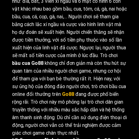
như: đĩa, bát, 3 viên xí ngầu và 6 mặt có hình 6 con
vật khác nhau bao gồm bầu, cua, tôm, cá, gà, nai hoặc
bầu, cua, cá, cọp, gà, nai,…
Người chơi sẽ tham gia
bằng cách lắc xí ngầu và cược vào hình linh vật mà
họ dự đoán sẽ xuất hiện. Người chiến thắng sẽ nhận
được tiền thưởng, với số tiền phụ thuộc vào số lần
xuất hiện của linh vật đã cược. Ngược lại, người thua
sẽ mất số tiền cược của mình ở lúc đầu.
Trò chơi
bầu cua Go88
không chỉ đơn giản mà còn thu hút sự
quan tâm của nhiều người chơi game, nhưng cơ hội
để tham gia với bạn bè thường rất ít. Hiện nay, với
sự ủng hộ của đông đảo người chơi, trò chơi bầu cua
online đổi thưởng trên
Go88
đang được phổ biến
rộng rãi.
Trò chơi này mô phỏng lại trò chơi dân gian
truyền thống với nhiều màu sắc hấp dẫn và hệ thống
âm thanh sinh động. Dù chỉ cần sử dụng điện thoại di
động, người chơi vẫn có thể trải nghiệm được cảm
giác chơi game chân thực nhất.