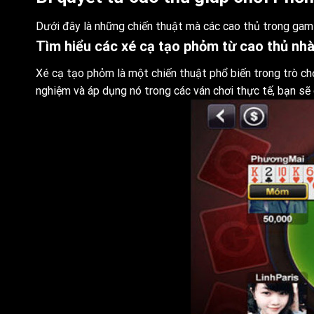
Dưới đây là những chiến thuật mà các cao thủ trong ga
Tìm hiểu các xé cạ tạo phỏm từ cao thủ nh
Xé cạ tạo phỏm là một chiến thuật phổ biến trong trò ch
nghiệm và áp dụng nó trong các ván chơi thực tế, bạn sẽ