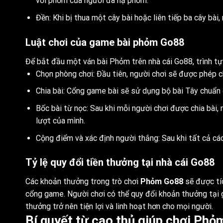
với phỏm của người đã hạ phỏm.
Đền: Khi bị thua một cây bài hoặc liên tiếp ba cây bài,
Luật chơi của game bài phỏm Go88
Để bắt đầu một ván bài Phỏm trên nhà cái Go88, trình tự 
Chọn phòng chơi: Đầu tiên, người chơi sẽ được phép 
Chia bài: Cổng game bài sẽ sử dụng bộ bài Tây chuẩn g
Bốc bài từ nọc: Sau khi mỗi người chơi được chia bài, 
lượt của mình.
Cộng điểm và xác định người thắng: Sau khi tất cả các 
Tỷ lệ quy đổi tiền thưởng tại nhà cái Go88
Các khoản thưởng trong trò chơi
Phỏm Go88
sẽ được tí
cổng game. Người chơi có thể quy đổi khoản thưởng tại g
thưởng trở nên tiện lợi và linh hoạt hơn cho mọi người.
Bí quyết từ cao thủ giúp chơi Phỏ