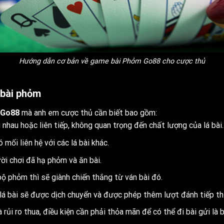
Hướng dẫn cơ bản về game bài Phỏm Go88 cho cược thủ
 bài phỏm
 Go88
mà anh em cược thủ cần biết
bao gồm:
g nhau hoặc liên tiếp, không quan trọng đến chất lượng của lá bài.
mối liên hệ với các lá bài khác.
ười chơi đã hạ phỏm và ăn bài.
ộ phỏm thì sẽ giành chiến thắng từ ván bài đó.
c lá bài sẽ được dịch chuyển và được phép thêm lượt đánh tiếp th
à rủi ro thua, điều kiện cần phải thỏa mãn để có thể đi bài gửi l