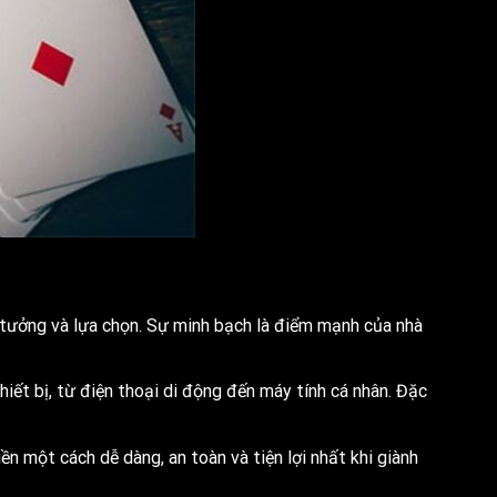
n tưởng và lựa chọn. Sự minh bạch là điểm mạnh của nhà
hiết bị, từ điện thoại di động đến máy tính cá nhân. Đặc
ền một cách dễ dàng, an toàn và tiện lợi nhất khi giành