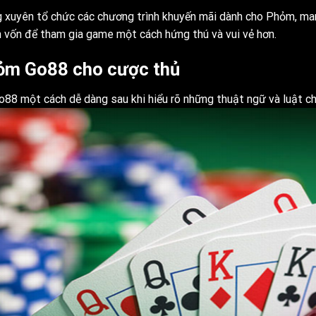
 xuyên tổ chức các chương trình khuyến mãi dành cho Phỏm, man
ồn vốn để tham gia game một cách hứng thú và vui vẻ hơn.
ỏm Go88 cho cược thủ
8 một cách dễ dàng sau khi hiểu rõ những thuật ngữ và luật ch