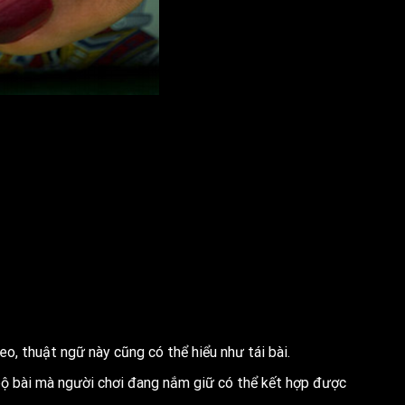
eo, thuật ngữ này cũng có thể hiểu như tái bài.
à bộ bài mà người chơi đang nắm giữ có thể kết hợp được